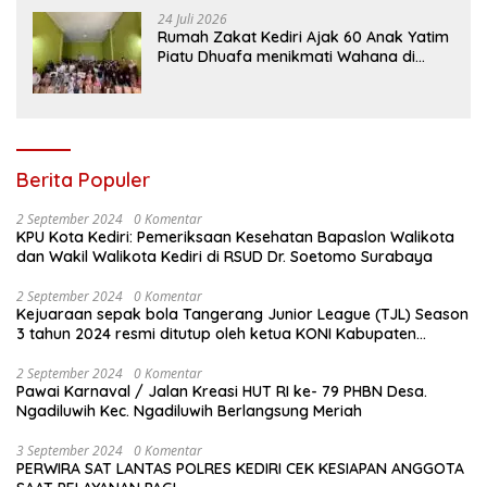
YANG TIDAK LAYAK
24 Juli 2026
Rumah Zakat Kediri Ajak 60 Anak Yatim
Piatu Dhuafa menikmati Wahana di
Gumul Paradise Island
Berita Populer
2 September 2024
0 Komentar
KPU Kota Kediri: Pemeriksaan Kesehatan Bapaslon Walikota
dan Wakil Walikota Kediri di RSUD Dr. Soetomo Surabaya
2 September 2024
0 Komentar
Kejuaraan sepak bola Tangerang Junior League (TJL) Season
3 tahun 2024 resmi ditutup oleh ketua KONI Kabupaten
Tangerang , pada Minggu ( 01/9/2024 )
2 September 2024
0 Komentar
Pawai Karnaval / Jalan Kreasi HUT RI ke- 79 PHBN Desa.
Ngadiluwih Kec. Ngadiluwih Berlangsung Meriah
3 September 2024
0 Komentar
PERWIRA SAT LANTAS POLRES KEDIRI CEK KESIAPAN ANGGOTA