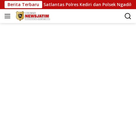
Langsung
espons Kilat Satlantas Polres Kediri dan Polsek Ngadiluwih
Berita Terbaru
ke
konten