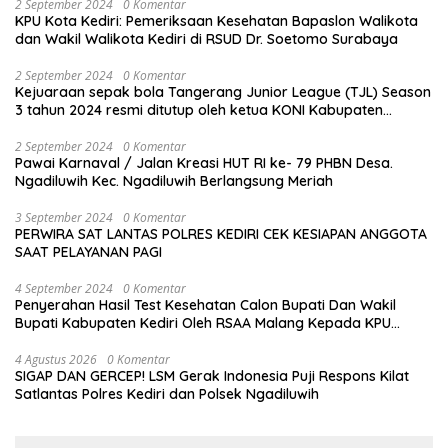
2 September 2024
0 Komentar
KPU Kota Kediri: Pemeriksaan Kesehatan Bapaslon Walikota
dan Wakil Walikota Kediri di RSUD Dr. Soetomo Surabaya
2 September 2024
0 Komentar
Kejuaraan sepak bola Tangerang Junior League (TJL) Season
3 tahun 2024 resmi ditutup oleh ketua KONI Kabupaten
Tangerang , pada Minggu ( 01/9/2024 )
2 September 2024
0 Komentar
Pawai Karnaval / Jalan Kreasi HUT RI ke- 79 PHBN Desa.
Ngadiluwih Kec. Ngadiluwih Berlangsung Meriah
3 September 2024
0 Komentar
PERWIRA SAT LANTAS POLRES KEDIRI CEK KESIAPAN ANGGOTA
SAAT PELAYANAN PAGI
4 September 2024
0 Komentar
Penyerahan Hasil Test Kesehatan Calon Bupati Dan Wakil
Bupati Kabupaten Kediri Oleh RSAA Malang Kepada KPU
Kabupaten Kediri
4 Agustus 2026
0 Komentar
SIGAP DAN GERCEP! LSM Gerak Indonesia Puji Respons Kilat
Satlantas Polres Kediri dan Polsek Ngadiluwih