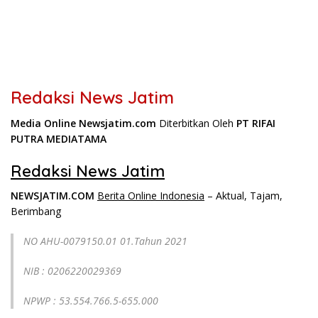
Redaksi News Jatim
Media Online Newsjatim.com
Diterbitkan Oleh
PT RIFAI
PUTRA MEDIATAMA
Redaksi News Jatim
NEWSJATIM.COM
Berita Online Indonesia
– Aktual, Tajam,
Berimbang
NO AHU-0079150.01 01.Tahun 2021
NIB : 0206220029369
NPWP : 53.554.766.5-655.000