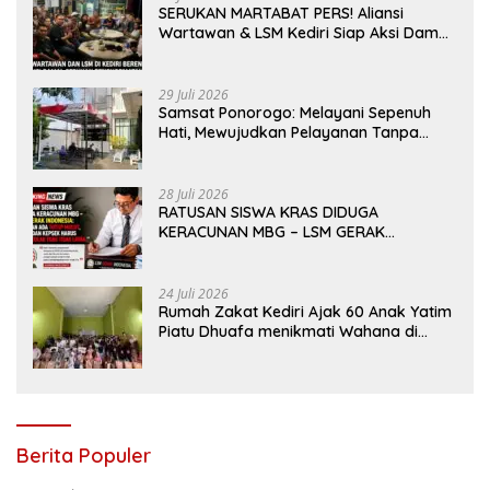
SERUKAN MARTABAT PERS! Aliansi
Wartawan & LSM Kediri Siap Aksi Damai:
Kami Bukan “Londo Ireng”, Kami Pilar
Demokrasi
29 Juli 2026
Samsat Ponorogo: Melayani Sepenuh
Hati, Mewujudkan Pelayanan Tanpa
Sekat Di tengah dinamika Kota Reog
28 Juli 2026
RATUSAN SISWA KRAS DIDUGA
KERACUNAN MBG – LSM GERAK
INDONESIA: JANGAN ADA TUTUP MULUT,
DINAS dan KEPSEK HARUS TEGAS TOLAK
YANG TIDAK LAYAK
24 Juli 2026
Rumah Zakat Kediri Ajak 60 Anak Yatim
Piatu Dhuafa menikmati Wahana di
Gumul Paradise Island
Berita Populer