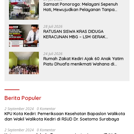
Samsat Ponorogo: Melayani Sepenuh
Hati, Mewujudkan Pelayanan Tanpa
Sekat Di tengah dinamika Kota Reog
28 Juli 2026
RATUSAN SISWA KRAS DIDUGA
KERACUNAN MBG – LSM GERAK
INDONESIA: JANGAN ADA TUTUP MULUT,
DINAS dan KEPSEK HARUS TEGAS TOLAK
YANG TIDAK LAYAK
24 Juli 2026
Rumah Zakat Kediri Ajak 60 Anak Yatim
Piatu Dhuafa menikmati Wahana di
Gumul Paradise Island
Berita Populer
2 September 2024
0 Komentar
KPU Kota Kediri: Pemeriksaan Kesehatan Bapaslon Walikota
dan Wakil Walikota Kediri di RSUD Dr. Soetomo Surabaya
2 September 2024
0 Komentar