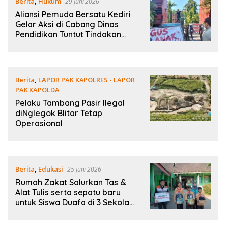
Berita
,
Hukum
29 Juni 2026
Aliansi Pemuda Bersatu Kediri
Gelar Aksi di Cabang Dinas
Pendidikan Tuntut Tindakan
Tegas terhadap Oknum Guru
dan Kepala Sekolah Pelaku
Pencabulan
Berita
,
LAPOR PAK KAPOLRES - LAPOR
PAK KAPOLDA
27 Juni 2026
Pelaku Tambang Pasir Ilegal
diNglegok Blitar Tetap
Operasional
Berita
,
Edukasi
25 Juni 2026
Rumah Zakat Salurkan Tas &
Alat Tulis serta sepatu baru
untuk Siswa Duafa di 3 Sekolah
Nganjuk