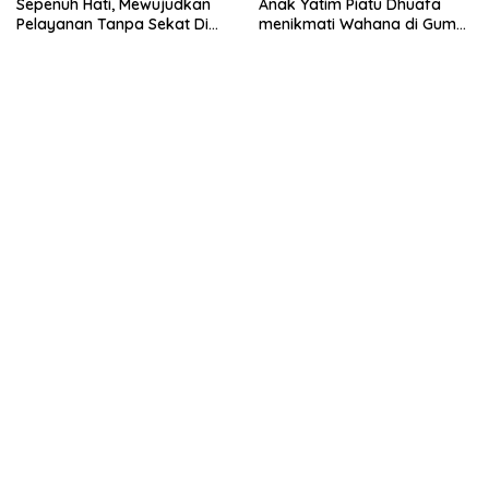
Sepenuh Hati, Mewujudkan
Anak Yatim Piatu Dhuafa
Pelayanan Tanpa Sekat Di
menikmati Wahana di Gumul
tengah dinamika Kota Reog
Paradise Island