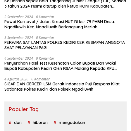
Kejuaraan sepak bola Tangerang Junior League (TJL) Season
3 tahun 2024 resmi ditutup oleh ketua KONI Kabupaten
Tangerang , pada Minggu ( 01/9/2024 )
2 September 2024
0 Komentar
Pawai Karnaval / Jalan Kreasi HUT RI ke- 79 PHBN Desa.
Ngadiluwih Kec. Ngadiluwih Berlangsung Meriah
3 September 2024
0 Komentar
PERWIRA SAT LANTAS POLRES KEDIRI CEK KESIAPAN ANGGOTA
SAAT PELAYANAN PAGI
4 September 2024
0 Komentar
Penyerahan Hasil Test Kesehatan Calon Bupati Dan Wakil
Bupati Kabupaten Kediri Oleh RSAA Malang Kepada KPU
Kabupaten Kediri
4 Agustus 2026
0 Komentar
SIGAP DAN GERCEP! LSM Gerak Indonesia Puji Respons Kilat
Satlantas Polres Kediri dan Polsek Ngadiluwih
Populer Tag
dan
hiburan
mengadakan