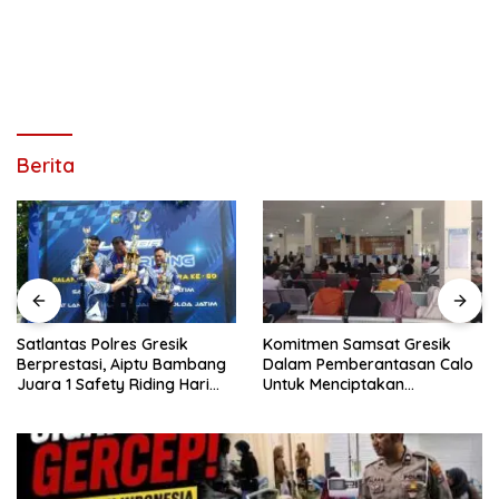
Berita
Satlantas Polres Gresik
Komitmen Samsat Gresik
Berprestasi, Aiptu Bambang
Dalam Pemberantasan Calo
Juara 1 Safety Riding Hari
Untuk Menciptakan
Bhayangkara ke-80
Pelayanan Transparan Dan
Akuntabel