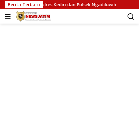
Langsung
tas Polres Kediri dan Polsek Ngadiluwih
Berita Terbaru
SERUKAN MARTAB
ke
konten