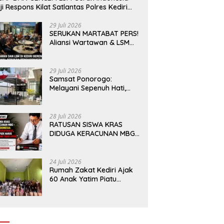
ji Respons Kilat Satlantas Polres Kediri
n Polsek Ngadiluwih
29 Juli 2026
SERUKAN MARTABAT PERS!
Aliansi Wartawan & LSM
Kediri Siap Aksi Damai:
Kami Bukan “Londo Ireng”,
Kami Pilar Demokrasi
29 Juli 2026
Samsat Ponorogo:
Melayani Sepenuh Hati,
Mewujudkan Pelayanan
Tanpa Sekat Di tengah
dinamika Kota Reog
28 Juli 2026
RATUSAN SISWA KRAS
DIDUGA KERACUNAN MBG
– LSM GERAK INDONESIA:
JANGAN ADA TUTUP
MULUT, DINAS dan KEPSEK
24 Juli 2026
HARUS TEGAS TOLAK YANG
Rumah Zakat Kediri Ajak
TIDAK LAYAK
60 Anak Yatim Piatu
Dhuafa menikmati
Wahana di Gumul Paradise
Island