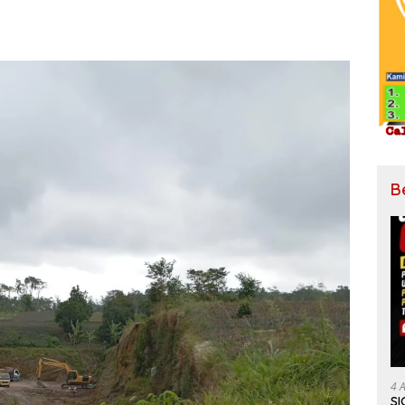
B
4 
SI