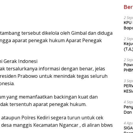
Ber
2 Sep
KPU 
Bapa
 tambang tersebut dikelola oleh Gimbal dan diduga
RSU
2 Sep
hingga aparat penegak hukum Aparat Penegak
Keju
(TJL) Sea
ketu
Ming
2 Sep
mi Gerak Indonesi
Pawa
ak tersalurkanya informasi dengan benar, jelas
PHBN
Berl
i Presiden Prabowo untuk menindak tegas seluruh
3 Sep
onesia.
PERW
KES
num yang memanfaatkan backingan kuat dan
4 Sep
tidak tersentuh aparat penegak hukum.
Peny
Dan 
 ataupun Polres Kediri segera turun untuk cek
4 Agu
o desa manggis Kecamatan Ngancar , di aliran bbws
SIGA