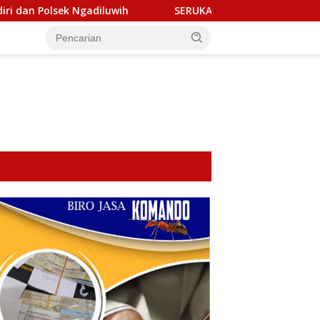
diluwih
SERUKAN MARTABAT PERS! Aliansi Wartawan & LSM
tutup