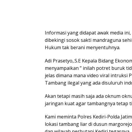
Informasi yang didapat awak media ini,
dibekingi sosok sakti mandraguna se
Hukum tak berani menyentuhnya.
Adi Prasetyo,.S.E Kepala Bidang Ekono
menyampaikan ” inilah potret buruk tid
jelas dimana mana video viral intruks
Tambang ilegal yang ada disuluruh ind
Akan tetapi masih saja ada oknum ok
jaringan kuat agar tambangnya tetap 
Kami meminta Polres Kediri-Polda Jatim
lokasi tambang liar di dusun margorej
dan wilayah perhutani Kediri tegasnya.