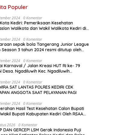
ita Populer
tember 2024
0 Komentar
Kota Kediri: Pemeriksaan Kesehatan
slon Walikota dan Wakil Walikota Kediri di
D Dr. Soetomo Surabaya
tember 2024
0 Komentar
araan sepak bola Tangerang Junior League
son 3 tahun 2024 resmi ditutup oleh
a KONI Kabupaten Tangerang , pada
gu ( 01/9/2024 )
tember 2024
0 Komentar
i Karnaval / Jalan Kreasi HUT RI ke- 79
 Desa. Ngadiluwih Kec. Ngadiluwih
angsung Meriah
tember 2024
0 Komentar
IRA SAT LANTAS POLRES KEDIRI CEK
IAPAN ANGGOTA SAAT PELAYANAN PAGI
tember 2024
0 Komentar
erahan Hasil Test Kesehatan Calon Bupati
Wakil Bupati Kabupaten Kediri Oleh RSAA
Malang Kepada KPU Kabupaten Kediri
stus 2026
0 Komentar
P DAN GERCEP! LSM Gerak Indonesia Puji