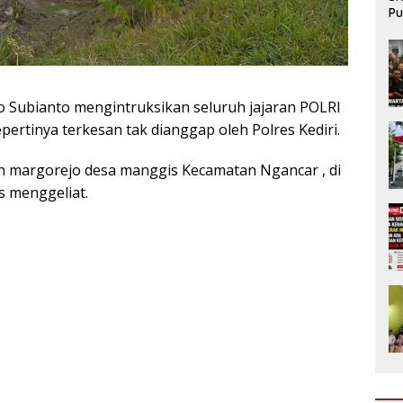
Pu
da
o Subianto mengintruksikan seluruh jajaran POLRI
ertinya terkesan tak dianggap oleh Polres Kediri.
sun margorejo desa manggis Kecamatan Ngancar , di
s menggeliat.