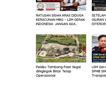
RATUSAN SISWA KRAS DIDUGA
SETELAH 
KERACUNAN MBG – LSM GERAK
GILIRAN
INDONESIA: JANGAN ADA
DITEROR:
TUTUP MULUT, DINAS dan
Demokras
KEPSEK HARUS TEGAS TOLAK
Waktu 1×
YANG TIDAK LAYAK
Pelaku Tambang Pasir Ilegal
LSM Gera
diNglegok Blitar Tetap
SPMB SMP
Operasional
Transpar
Kepatuh
Juknis.