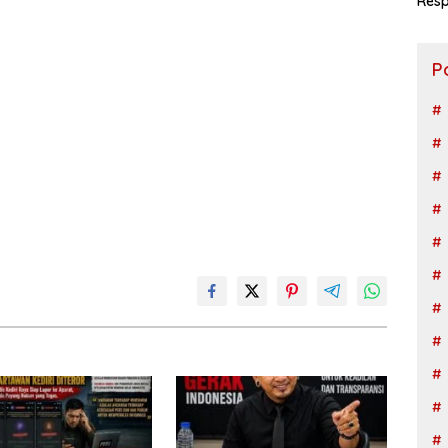
Resp
Ngad
P