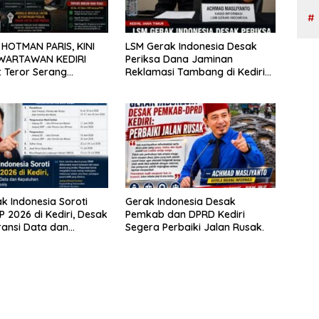
HOTMAN PARIS, KINI
LSM Gerak Indonesia Desak
 WARTAWAN KEDIRI
Periksa Dana Jaminan
 Teror Serang
Reklamasi Tambang di Kediri
i, Praktisi Hukum Beri
Usai Tragedi Lubang Bekas
24 Jam Klarifikasi
Galian Telan Korban Jiwa.
k Indonesia Soroti
Gerak Indonesia Desak
 2026 di Kediri, Desak
Pemkab dan DPRD Kediri
ansi Data dan
Segera Perbaiki Jalan Rusak.
an Terhadap Juklak-