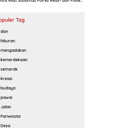
ons Kilat Satlantas Polres Kediri dan Polsek
iluwih
opuler Tag
dan
hiburan
mengadakan
kemerdekaan
semarak
kreasi
budaya
pawai
Jalan
Pariwisata
Desa