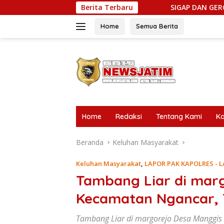
Langsung
Berita Terbaru
SIGAP DAN GERCEP! LSM Gerak Indon
ke
konten
Home
Semua Berita
tutup
Home
Redaksi
Tentang Kami
Ko
Beranda
Keluhan Masyarakat
Keluhan Masyarakat
,
LAPOR PAK KAPOLRES - 
Tambang Liar di mar
Kecamatan Ngancar, 
Tambang Liar di margorejo Desa Manggis