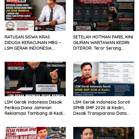
RATUSAN SISWA KRAS
SETELAH HOTMAN PARIS, KINI
DIDUGA KERACUNAN MBG –
GILIRAN WARTAWAN KEDIRI
LSM GERAK INDONESIA:
DITEROR: Teror Serang
JANGAN ADA TUTUP MULUT,
Demokrasi, Praktisi Hukum
DINAS dan KEPSEK HARUS
Beri Waktu 1×24 Jam
TEGAS TOLAK YANG TIDAK
Klarifikasi
LAYAK
LSM Gerak Indonesia Desak
LSM Gerak Indonesia Soroti
Periksa Dana Jaminan
SPMB SMP 2026 di Kediri,
Reklamasi Tambang di Kediri
Desak Transparansi Data
Usai Tragedi Lubang Bekas
dan Kepatuhan Terhadap
Galian Telan Korban Jiwa.
Juklak-Juknis.