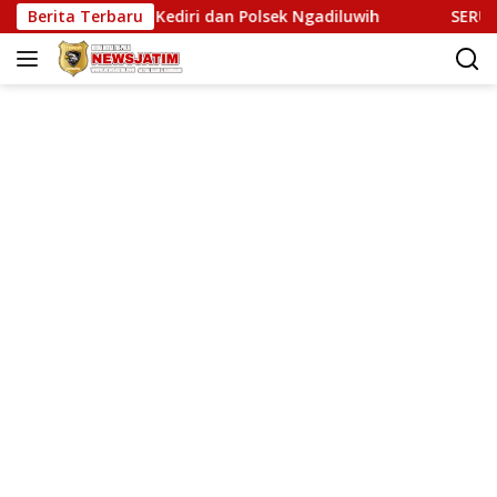
Langsung
olres Kediri dan Polsek Ngadiluwih
Berita Terbaru
SERUKAN MARTABAT PE
ke
konten