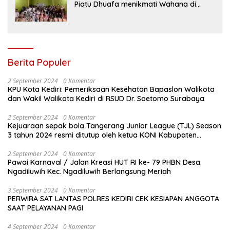
Piatu Dhuafa menikmati Wahana di
Gumul Paradise Island
Berita Populer
2 September 2024
0 Komentar
KPU Kota Kediri: Pemeriksaan Kesehatan Bapaslon Walikota
dan Wakil Walikota Kediri di RSUD Dr. Soetomo Surabaya
2 September 2024
0 Komentar
Kejuaraan sepak bola Tangerang Junior League (TJL) Season
3 tahun 2024 resmi ditutup oleh ketua KONI Kabupaten
Tangerang , pada Minggu ( 01/9/2024 )
2 September 2024
0 Komentar
Pawai Karnaval / Jalan Kreasi HUT RI ke- 79 PHBN Desa.
Ngadiluwih Kec. Ngadiluwih Berlangsung Meriah
3 September 2024
0 Komentar
PERWIRA SAT LANTAS POLRES KEDIRI CEK KESIAPAN ANGGOTA
SAAT PELAYANAN PAGI
4 September 2024
0 Komentar