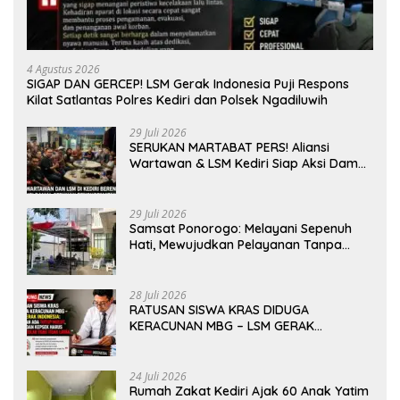
4 Agustus 2026
SIGAP DAN GERCEP! LSM Gerak Indonesia Puji Respons
Kilat Satlantas Polres Kediri dan Polsek Ngadiluwih
29 Juli 2026
SERUKAN MARTABAT PERS! Aliansi
Wartawan & LSM Kediri Siap Aksi Damai:
Kami Bukan “Londo Ireng”, Kami Pilar
Demokrasi
29 Juli 2026
Samsat Ponorogo: Melayani Sepenuh
Hati, Mewujudkan Pelayanan Tanpa
Sekat Di tengah dinamika Kota Reog
28 Juli 2026
RATUSAN SISWA KRAS DIDUGA
KERACUNAN MBG – LSM GERAK
INDONESIA: JANGAN ADA TUTUP MULUT,
DINAS dan KEPSEK HARUS TEGAS TOLAK
YANG TIDAK LAYAK
24 Juli 2026
Rumah Zakat Kediri Ajak 60 Anak Yatim