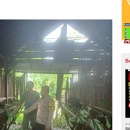
B
4 
SI