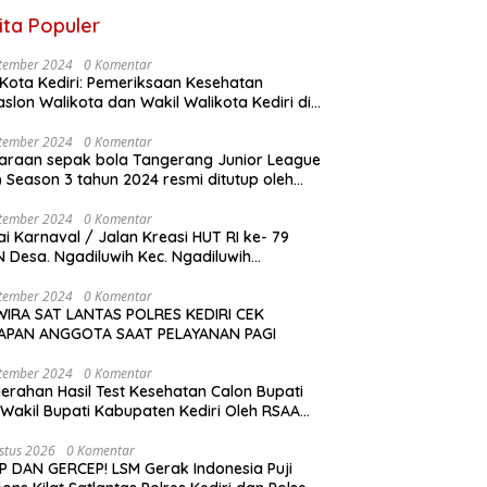
ita Populer
tember 2024
0 Komentar
Kota Kediri: Pemeriksaan Kesehatan
slon Walikota dan Wakil Walikota Kediri di
D Dr. Soetomo Surabaya
tember 2024
0 Komentar
araan sepak bola Tangerang Junior League
son 3 tahun 2024 resmi ditutup oleh
a KONI Kabupaten Tangerang , pada
gu ( 01/9/2024 )
tember 2024
0 Komentar
i Karnaval / Jalan Kreasi HUT RI ke- 79
 Desa. Ngadiluwih Kec. Ngadiluwih
angsung Meriah
tember 2024
0 Komentar
IRA SAT LANTAS POLRES KEDIRI CEK
IAPAN ANGGOTA SAAT PELAYANAN PAGI
tember 2024
0 Komentar
erahan Hasil Test Kesehatan Calon Bupati
Wakil Bupati Kabupaten Kediri Oleh RSAA
Malang Kepada KPU Kabupaten Kediri
stus 2026
0 Komentar
P DAN GERCEP! LSM Gerak Indonesia Puji