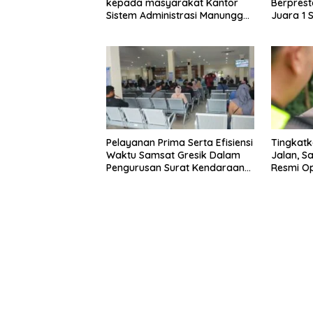
kepada masyarakat Kantor
Berprest
Sistem Administrasi Manunggal
Juara 1 S
Satu Atap (Samsat)
Bhayang
Pelayanan Prima Serta Efisiensi
Tingkatk
Waktu Samsat Gresik Dalam
Jalan, Sa
Pengurusan Surat Kendaraan
Resmi Op
Bermotor
Handhel