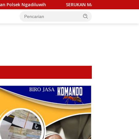
wih
SERUKAN MARTABAT PERS! Aliansi Wartawan & LSM Ked
tutup