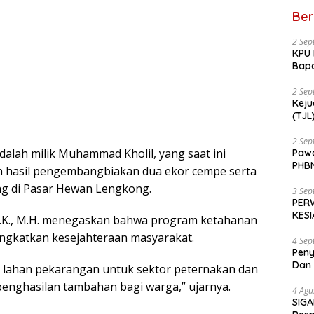
Ber
2 Sep
KPU 
Bapa
RSU
2 Sep
Keju
(TJL) Sea
ketu
Ming
2 Sep
dalah milik Muhammad Kholil, yang saat ini
Pawa
PHBN
n hasil pengembangbiakan dua ekor cempe serta
Berl
ng di Pasar Hewan Lengkong.
3 Sep
PERW
KES
I.K., M.H. menegaskan bahwa program ketahanan
ngkatkan kesejahteraan masyarakat.
4 Sep
Peny
Dan 
lahan pekarangan untuk sektor peternakan dan
penghasilan tambahan bagi warga,” ujarnya.
4 Agu
SIGA