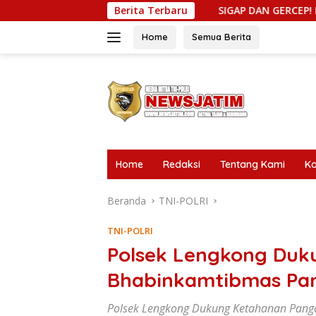
Langsung
Berita Terbaru
SIGAP DAN GERCEP! LSM Gerak Indonesia
ke
konten
Home
Semua Berita
tutup
Home
Redaksi
Tentang Kami
Ko
Beranda
TNI-POLRI
TNI-POLRI
Polsek Lengkong Duk
Bhabinkamtibmas Pa
Polsek Lengkong Dukung Ketahanan Pang