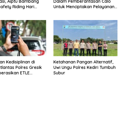
asi, Aiptu Bambang
Dalam Pemberantasan Calo
afety Riding Hari
Untuk Menciptakan Pelayanan
kara ke-80
Transparan Dan Akuntabel
an Kedisiplinan di
Ketahanan Pangan Alternatif,
tlantas Polres Gresik
Uwi Ungu Polres Kediri Tumbuh
erasikan ETLE
Subur
d