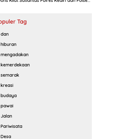
ons Kilat Satlantas Polres Kediri dan Polsek
iluwih
opuler Tag
dan
hiburan
mengadakan
kemerdekaan
semarak
kreasi
budaya
pawai
Jalan
Pariwisata
Desa