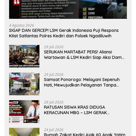
4 Agustus 2026
SIGAP DAN GERCEP! LSM Gerak Indonesia Puji Respons
Kilat Satlantas Polres Kediri dan Polsek Ngadiluwih
29 Juli 2026
SERUKAN MARTABAT PERS! Aliansi
Wartawan & LSM Kediri Siap Aksi Damai:
Kami Bukan “Londo Ireng”, Kami Pilar
Demokrasi
29 Juli 2026
Samsat Ponorogo: Melayani Sepenuh
Hati, Mewujudkan Pelayanan Tanpa
Sekat Di tengah dinamika Kota Reog
28 Juli 2026
RATUSAN SISWA KRAS DIDUGA
KERACUNAN MBG – LSM GERAK
INDONESIA: JANGAN ADA TUTUP MULUT,
DINAS dan KEPSEK HARUS TEGAS TOLAK
YANG TIDAK LAYAK
24 Juli 2026
Rumah Zakat Kediri Ajak 60 Anak Yatim