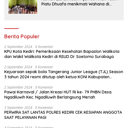
Piatu Dhuafa menikmati Wahana di
Gumul Paradise Island
Berita Populer
2 September 2024
0 Komentar
KPU Kota Kediri: Pemeriksaan Kesehatan Bapaslon Walikota
dan Wakil Walikota Kediri di RSUD Dr. Soetomo Surabaya
2 September 2024
0 Komentar
Kejuaraan sepak bola Tangerang Junior League (TJL) Season
3 tahun 2024 resmi ditutup oleh ketua KONI Kabupaten
Tangerang , pada Minggu ( 01/9/2024 )
2 September 2024
0 Komentar
Pawai Karnaval / Jalan Kreasi HUT RI ke- 79 PHBN Desa.
Ngadiluwih Kec. Ngadiluwih Berlangsung Meriah
3 September 2024
0 Komentar
PERWIRA SAT LANTAS POLRES KEDIRI CEK KESIAPAN ANGGOTA
SAAT PELAYANAN PAGI
4 September 2024
0 Komentar