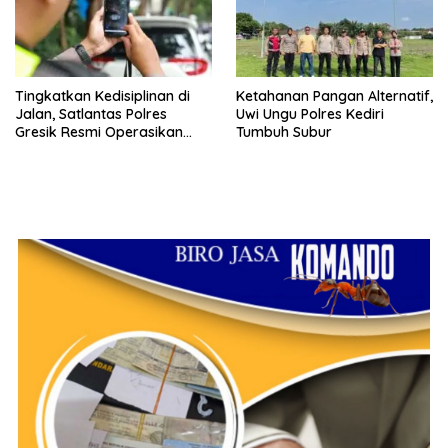
Tingkatkan Kedisiplinan di
Ketahanan Pangan Alternatif,
Jalan, Satlantas Polres
Uwi Ungu Polres Kediri
Gresik Resmi Operasikan
Tumbuh Subur
ETLE Handheld