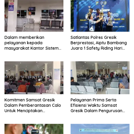
Dalam memberikan
Satlantas Polres Gresik
pelayanan kepada
Berprestasi, Aiptu Bambang
masyarakat Kantor Sistem
Juara 1 Safety Riding Hari
Administrasi Manunggal Satu
Bhayangkara ke-80
Atap (Samsat)
Komitmen Samsat Gresik
Pelayanan Prima Serta
Dalam Pemberantasan Calo
Efisiensi Waktu Samsat
Untuk Menciptakan
Gresik Dalam Pengurusan
Pelayanan Transparan Dan
Surat Kendaraan Bermotor
Akuntabel