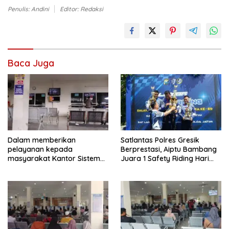
Penulis: Andini
Editor: Redaksi
Baca Juga
Dalam memberikan
Satlantas Polres Gresik
pelayanan kepada
Berprestasi, Aiptu Bambang
masyarakat Kantor Sistem
Juara 1 Safety Riding Hari
Administrasi Manunggal Satu
Bhayangkara ke-80
Atap (Samsat)