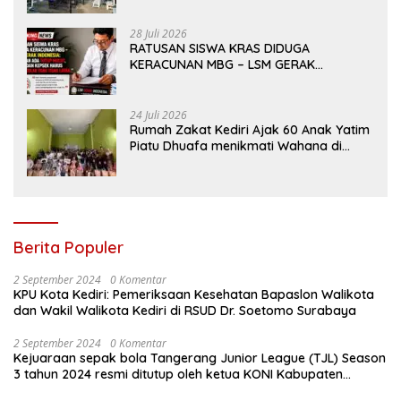
28 Juli 2026
RATUSAN SISWA KRAS DIDUGA
KERACUNAN MBG – LSM GERAK
INDONESIA: JANGAN ADA TUTUP MULUT,
DINAS dan KEPSEK HARUS TEGAS TOLAK
YANG TIDAK LAYAK
24 Juli 2026
Rumah Zakat Kediri Ajak 60 Anak Yatim
Piatu Dhuafa menikmati Wahana di
Gumul Paradise Island
Berita Populer
2 September 2024
0 Komentar
KPU Kota Kediri: Pemeriksaan Kesehatan Bapaslon Walikota
dan Wakil Walikota Kediri di RSUD Dr. Soetomo Surabaya
2 September 2024
0 Komentar
Kejuaraan sepak bola Tangerang Junior League (TJL) Season
3 tahun 2024 resmi ditutup oleh ketua KONI Kabupaten
Tangerang , pada Minggu ( 01/9/2024 )