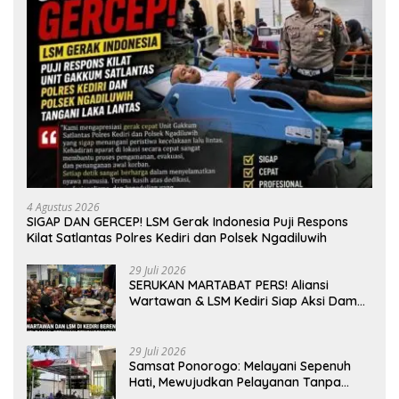
4 Agustus 2026
SIGAP DAN GERCEP! LSM Gerak Indonesia Puji Respons
Kilat Satlantas Polres Kediri dan Polsek Ngadiluwih
29 Juli 2026
SERUKAN MARTABAT PERS! Aliansi
Wartawan & LSM Kediri Siap Aksi Damai:
Kami Bukan “Londo Ireng”, Kami Pilar
Demokrasi
29 Juli 2026
Samsat Ponorogo: Melayani Sepenuh
Hati, Mewujudkan Pelayanan Tanpa
Sekat Di tengah dinamika Kota Reog