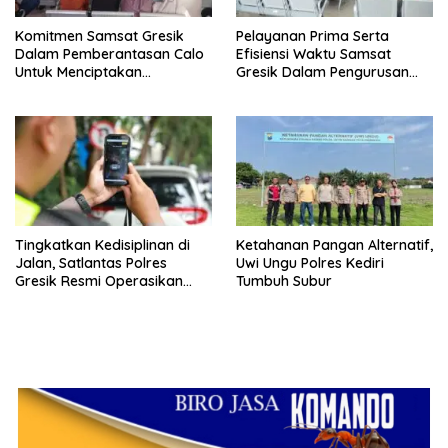
Komitmen Samsat Gresik
Pelayanan Prima Serta
Dalam Pemberantasan Calo
Efisiensi Waktu Samsat
Untuk Menciptakan
Gresik Dalam Pengurusan
Pelayanan Transparan Dan
Surat Kendaraan Bermotor
Akuntabel
Tingkatkan Kedisiplinan di
Ketahanan Pangan Alternatif,
Jalan, Satlantas Polres
Uwi Ungu Polres Kediri
Gresik Resmi Operasikan
Tumbuh Subur
ETLE Handheld