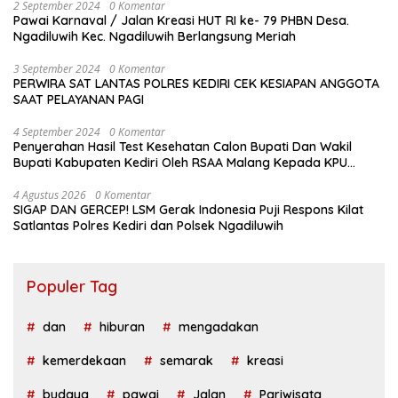
2 September 2024
0 Komentar
Pawai Karnaval / Jalan Kreasi HUT RI ke- 79 PHBN Desa.
Ngadiluwih Kec. Ngadiluwih Berlangsung Meriah
3 September 2024
0 Komentar
PERWIRA SAT LANTAS POLRES KEDIRI CEK KESIAPAN ANGGOTA
SAAT PELAYANAN PAGI
4 September 2024
0 Komentar
Penyerahan Hasil Test Kesehatan Calon Bupati Dan Wakil
Bupati Kabupaten Kediri Oleh RSAA Malang Kepada KPU
Kabupaten Kediri
4 Agustus 2026
0 Komentar
SIGAP DAN GERCEP! LSM Gerak Indonesia Puji Respons Kilat
Satlantas Polres Kediri dan Polsek Ngadiluwih
Populer Tag
dan
hiburan
mengadakan
kemerdekaan
semarak
kreasi
budaya
pawai
Jalan
Pariwisata