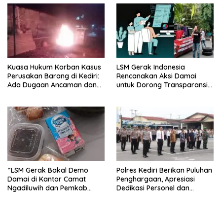
Kuasa Hukum Korban Kasus
LSM Gerak Indonesia
Perusakan Barang di Kediri:
Rencanakan Aksi Damai
Ada Dugaan Ancaman dan
untuk Dorong Transparansi
Kekerasan Sebelumnya
Pengelolaan Tanah Kas Desa
“LSM Gerak Bakal Demo
Polres Kediri Berikan Puluhan
Damai di Kantor Camat
Penghargaan, Apresiasi
Ngadiluwih dan Pemkab
Dedikasi Personel dan
Kediri, Ini Tuntutannya”
Masyarakat