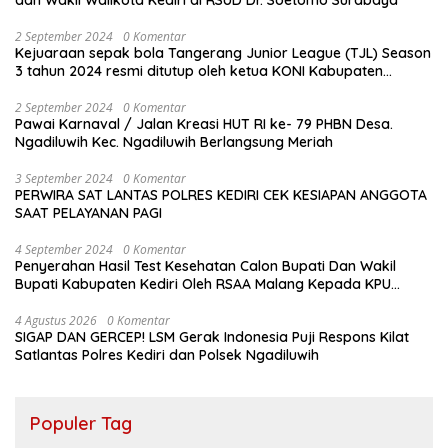
2 September 2024
0 Komentar
Kejuaraan sepak bola Tangerang Junior League (TJL) Season
3 tahun 2024 resmi ditutup oleh ketua KONI Kabupaten
Tangerang , pada Minggu ( 01/9/2024 )
2 September 2024
0 Komentar
Pawai Karnaval / Jalan Kreasi HUT RI ke- 79 PHBN Desa.
Ngadiluwih Kec. Ngadiluwih Berlangsung Meriah
3 September 2024
0 Komentar
PERWIRA SAT LANTAS POLRES KEDIRI CEK KESIAPAN ANGGOTA
SAAT PELAYANAN PAGI
4 September 2024
0 Komentar
Penyerahan Hasil Test Kesehatan Calon Bupati Dan Wakil
Bupati Kabupaten Kediri Oleh RSAA Malang Kepada KPU
Kabupaten Kediri
4 Agustus 2026
0 Komentar
SIGAP DAN GERCEP! LSM Gerak Indonesia Puji Respons Kilat
Satlantas Polres Kediri dan Polsek Ngadiluwih
Populer Tag