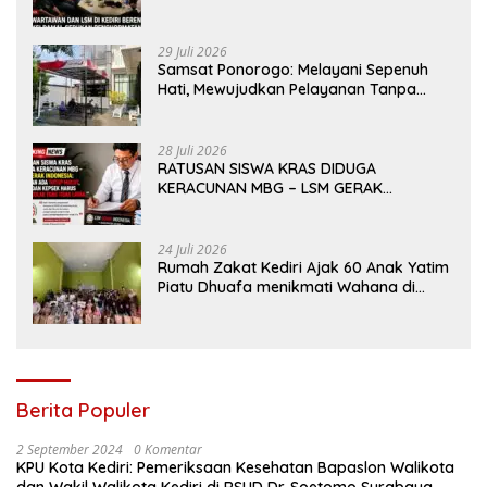
Kami Bukan “Londo Ireng”, Kami Pilar
Demokrasi
29 Juli 2026
Samsat Ponorogo: Melayani Sepenuh
Hati, Mewujudkan Pelayanan Tanpa
Sekat Di tengah dinamika Kota Reog
28 Juli 2026
RATUSAN SISWA KRAS DIDUGA
KERACUNAN MBG – LSM GERAK
INDONESIA: JANGAN ADA TUTUP MULUT,
DINAS dan KEPSEK HARUS TEGAS TOLAK
YANG TIDAK LAYAK
24 Juli 2026
Rumah Zakat Kediri Ajak 60 Anak Yatim
Piatu Dhuafa menikmati Wahana di
Gumul Paradise Island
Berita Populer
2 September 2024
0 Komentar
KPU Kota Kediri: Pemeriksaan Kesehatan Bapaslon Walikota
dan Wakil Walikota Kediri di RSUD Dr. Soetomo Surabaya