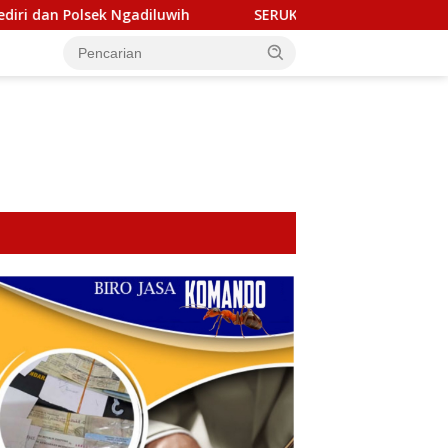
diluwih
SERUKAN MARTABAT PERS! Aliansi Wartawan & LSM
tutup