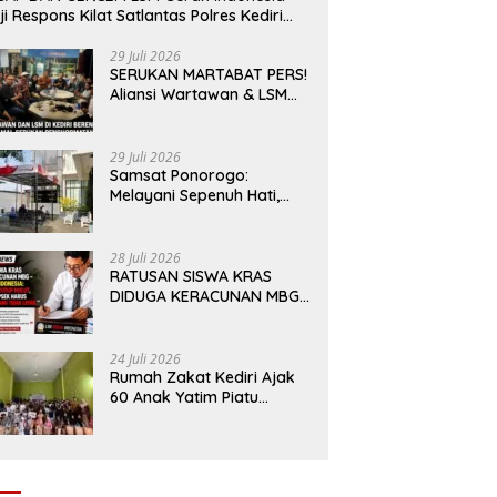
ji Respons Kilat Satlantas Polres Kediri
n Polsek Ngadiluwih
29 Juli 2026
SERUKAN MARTABAT PERS!
Aliansi Wartawan & LSM
Kediri Siap Aksi Damai:
Kami Bukan “Londo Ireng”,
Kami Pilar Demokrasi
29 Juli 2026
Samsat Ponorogo:
Melayani Sepenuh Hati,
Mewujudkan Pelayanan
Tanpa Sekat Di tengah
dinamika Kota Reog
28 Juli 2026
RATUSAN SISWA KRAS
DIDUGA KERACUNAN MBG
– LSM GERAK INDONESIA:
JANGAN ADA TUTUP
MULUT, DINAS dan KEPSEK
24 Juli 2026
HARUS TEGAS TOLAK YANG
Rumah Zakat Kediri Ajak
TIDAK LAYAK
60 Anak Yatim Piatu
Dhuafa menikmati
Wahana di Gumul Paradise
Island