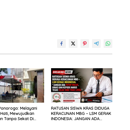
onorogo: Melayani
RATUSAN SISWA KRAS DIDUGA
Hati, Mewujudkan
KERACUNAN MBG – LSM GERAK
n Tanpa Sekat Di
INDONESIA: JANGAN ADA
inamika Kota Reog
TUTUP MULUT, DINAS dan
KEPSEK HARUS TEGAS TOLAK