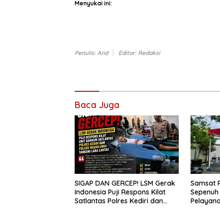
Menyukai ini:
Penulis: And
Editor: Redaksi
Baca Juga
Samsat P
SIGAP DAN GERCEP! LSM Gerak
Sepenuh 
Indonesia Puji Respons Kilat
Pelayana
Satlantas Polres Kediri dan
tengah d
Polsek Ngadiluwih