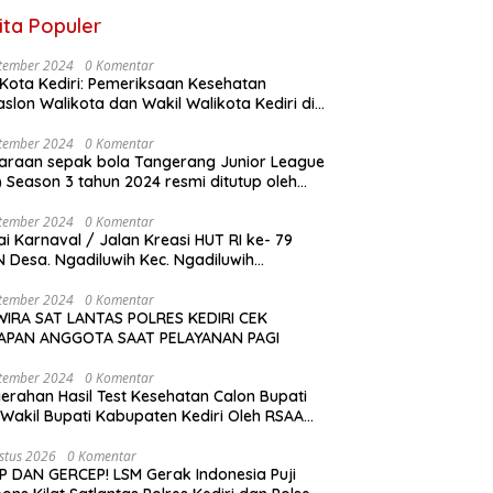
ita Populer
tember 2024
0 Komentar
Kota Kediri: Pemeriksaan Kesehatan
slon Walikota dan Wakil Walikota Kediri di
D Dr. Soetomo Surabaya
tember 2024
0 Komentar
araan sepak bola Tangerang Junior League
son 3 tahun 2024 resmi ditutup oleh
a KONI Kabupaten Tangerang , pada
gu ( 01/9/2024 )
tember 2024
0 Komentar
i Karnaval / Jalan Kreasi HUT RI ke- 79
 Desa. Ngadiluwih Kec. Ngadiluwih
angsung Meriah
tember 2024
0 Komentar
IRA SAT LANTAS POLRES KEDIRI CEK
IAPAN ANGGOTA SAAT PELAYANAN PAGI
tember 2024
0 Komentar
erahan Hasil Test Kesehatan Calon Bupati
Wakil Bupati Kabupaten Kediri Oleh RSAA
Malang Kepada KPU Kabupaten Kediri
stus 2026
0 Komentar
P DAN GERCEP! LSM Gerak Indonesia Puji