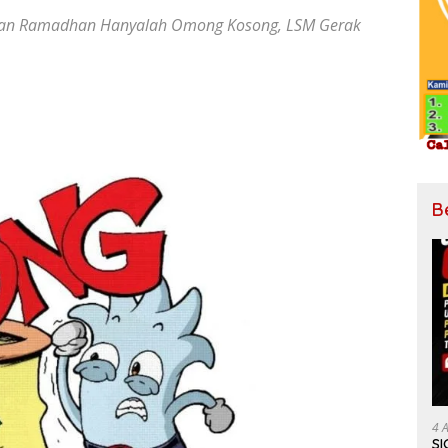
lan Ramadhan Hanyalah Omong Kosong, LSM Gerak
B
4 
SI