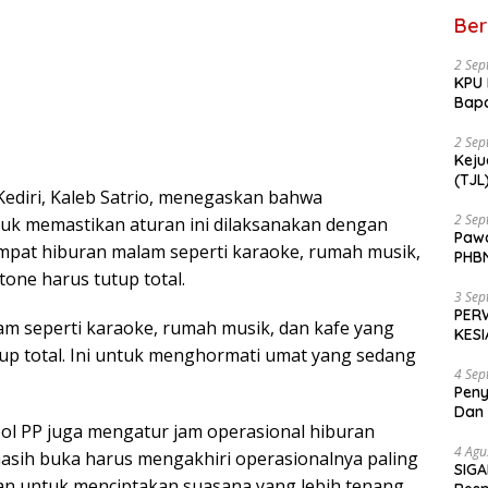
Ber
2 Sep
KPU 
Bapa
RSU
2 Sep
Keju
(TJL) Sea
ediri, Kaleb Satrio, menegaskan bahwa
ketu
Ming
2 Sep
uk memastikan aturan ini dilaksanakan dengan
Pawa
mpat hiburan malam seperti karaoke, rumah musik,
PHBN
Berl
one harus tutup total.
3 Sep
PERW
m seperti karaoke, rumah musik, dan kafe yang
KES
up total. Ini untuk menghormati umat yang sedang
4 Sep
Peny
Dan 
ol PP juga mengatur jam operasional hiburan
4 Agu
asih buka harus mengakhiri operasionalnya paling
SIGA
juan untuk menciptakan suasana yang lebih tenang