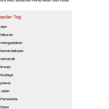
ons Kilat Satlantas Polres Kediri dan Polsek
iluwih
opuler Tag
dan
hiburan
mengadakan
kemerdekaan
semarak
kreasi
budaya
pawai
Jalan
Pariwisata
Desa