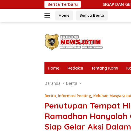
Langsung
Berita Terbaru
SIGAP DAN GERCEP! LSM Gerak Indon
ke
konten
Home
Semua Berita
tutup
Home
Redaksi
Tentang Kami
Ko
Beranda
Berita
Berita
,
Informasi Penting
,
Keluhan Masyaraka
Penutupan Tempat Hi
Ramadhan Hanyalah 
Siap Gelar Aksi Dala