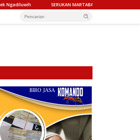
UKAN MARTABAT PERS! Aliansi Wartawan & LSM Kediri Siap Aksi 
tutup