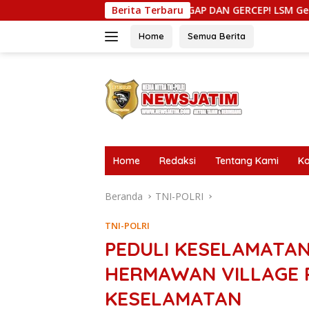
Langsung
SIGAP DAN GERCEP! LSM Gerak Indonesia Puji Respons K
Berita Terbaru
ke
konten
Home
Semua Berita
tutup
Home
Redaksi
Tentang Kami
Ko
Beranda
TNI-POLRI
TNI-POLRI
PEDULI KESELAMATAN
HERMAWAN VILLAGE 
KESELAMATAN