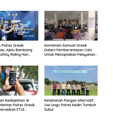
s Polres Gresik
Komitmen Samsat Gresik
asi, Aiptu Bambang
Dalam Pemberantasan Calo
afety Riding Hari
Untuk Menciptakan Pelayanan
kara ke-80
Transparan Dan Akuntabel
an Kedisiplinan di
Ketahanan Pangan Alternatif,
tlantas Polres Gresik
Uwi Ungu Polres Kediri Tumbuh
erasikan ETLE
Subur