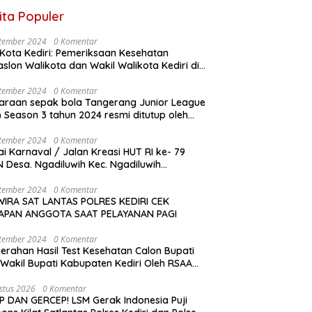
ita Populer
tember 2024
0 Komentar
Kota Kediri: Pemeriksaan Kesehatan
slon Walikota dan Wakil Walikota Kediri di
D Dr. Soetomo Surabaya
tember 2024
0 Komentar
araan sepak bola Tangerang Junior League
son 3 tahun 2024 resmi ditutup oleh
a KONI Kabupaten Tangerang , pada
gu ( 01/9/2024 )
tember 2024
0 Komentar
i Karnaval / Jalan Kreasi HUT RI ke- 79
 Desa. Ngadiluwih Kec. Ngadiluwih
angsung Meriah
tember 2024
0 Komentar
IRA SAT LANTAS POLRES KEDIRI CEK
IAPAN ANGGOTA SAAT PELAYANAN PAGI
tember 2024
0 Komentar
erahan Hasil Test Kesehatan Calon Bupati
Wakil Bupati Kabupaten Kediri Oleh RSAA
Malang Kepada KPU Kabupaten Kediri
stus 2026
0 Komentar
P DAN GERCEP! LSM Gerak Indonesia Puji