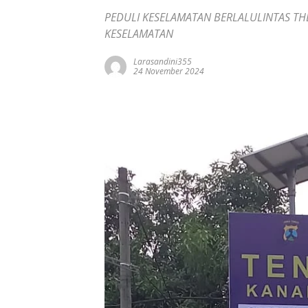
PEDULI KESELAMATAN BERLALULINTAS T
KESELAMATAN
Larasandini355
24 November 2024