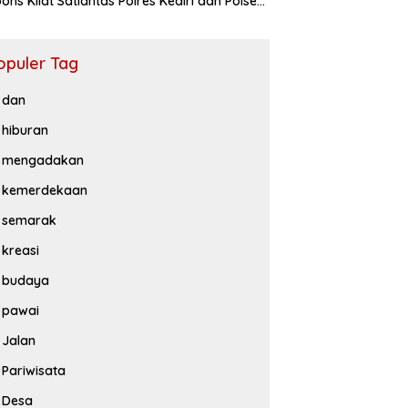
ons Kilat Satlantas Polres Kediri dan Polsek
iluwih
opuler Tag
dan
hiburan
mengadakan
kemerdekaan
semarak
kreasi
budaya
pawai
Jalan
Pariwisata
Desa