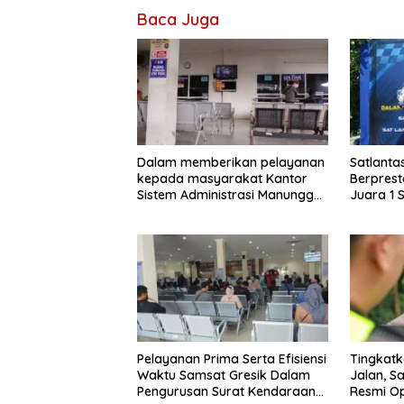
Baca Juga
Dalam memberikan pelayanan
Satlanta
kepada masyarakat Kantor
Berprest
Sistem Administrasi Manunggal
Juara 1 S
Satu Atap (Samsat)
Bhayang
Pelayanan Prima Serta Efisiensi
Tingkatk
Waktu Samsat Gresik Dalam
Jalan, Sa
Pengurusan Surat Kendaraan
Resmi Op