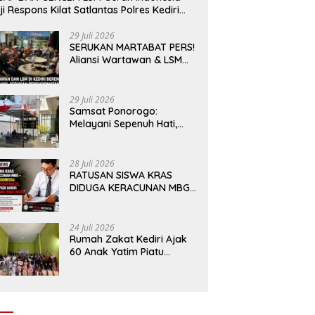
ji Respons Kilat Satlantas Polres Kediri
n Polsek Ngadiluwih
29 Juli 2026
SERUKAN MARTABAT PERS!
Aliansi Wartawan & LSM
Kediri Siap Aksi Damai:
Kami Bukan “Londo Ireng”,
Kami Pilar Demokrasi
29 Juli 2026
Samsat Ponorogo:
Melayani Sepenuh Hati,
Mewujudkan Pelayanan
Tanpa Sekat Di tengah
dinamika Kota Reog
28 Juli 2026
RATUSAN SISWA KRAS
DIDUGA KERACUNAN MBG
– LSM GERAK INDONESIA:
JANGAN ADA TUTUP
MULUT, DINAS dan KEPSEK
24 Juli 2026
HARUS TEGAS TOLAK YANG
Rumah Zakat Kediri Ajak
TIDAK LAYAK
60 Anak Yatim Piatu
Dhuafa menikmati
Wahana di Gumul Paradise
Island