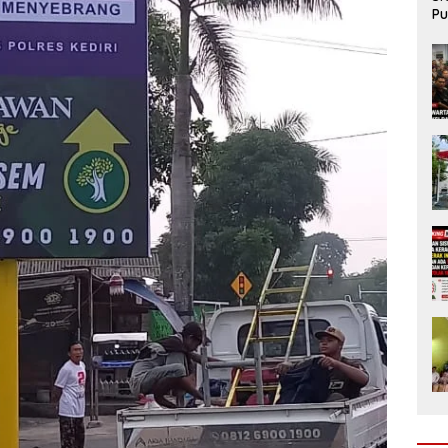
Pu
da