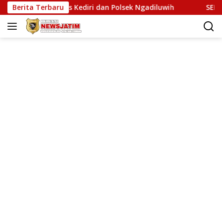
Langsung
 Polres Kediri dan Polsek Ngadiluwih
Berita Terbaru
SERUKAN MARTABAT 
ke
konten