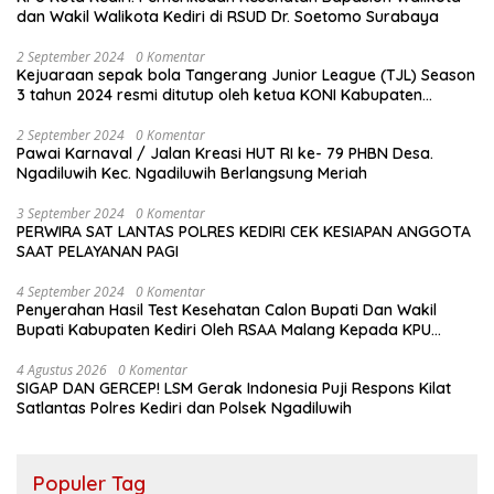
dan Wakil Walikota Kediri di RSUD Dr. Soetomo Surabaya
2 September 2024
0 Komentar
Kejuaraan sepak bola Tangerang Junior League (TJL) Season
3 tahun 2024 resmi ditutup oleh ketua KONI Kabupaten
Tangerang , pada Minggu ( 01/9/2024 )
2 September 2024
0 Komentar
Pawai Karnaval / Jalan Kreasi HUT RI ke- 79 PHBN Desa.
Ngadiluwih Kec. Ngadiluwih Berlangsung Meriah
3 September 2024
0 Komentar
PERWIRA SAT LANTAS POLRES KEDIRI CEK KESIAPAN ANGGOTA
SAAT PELAYANAN PAGI
4 September 2024
0 Komentar
Penyerahan Hasil Test Kesehatan Calon Bupati Dan Wakil
Bupati Kabupaten Kediri Oleh RSAA Malang Kepada KPU
Kabupaten Kediri
4 Agustus 2026
0 Komentar
SIGAP DAN GERCEP! LSM Gerak Indonesia Puji Respons Kilat
Satlantas Polres Kediri dan Polsek Ngadiluwih
Populer Tag