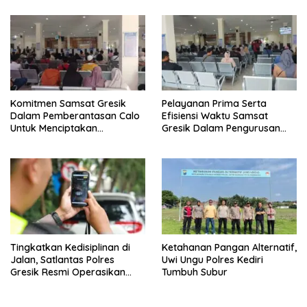
Atap (Samsat)
Komitmen Samsat Gresik
Pelayanan Prima Serta
Dalam Pemberantasan Calo
Efisiensi Waktu Samsat
Untuk Menciptakan
Gresik Dalam Pengurusan
Pelayanan Transparan Dan
Surat Kendaraan Bermotor
Akuntabel
Tingkatkan Kedisiplinan di
Ketahanan Pangan Alternatif,
Jalan, Satlantas Polres
Uwi Ungu Polres Kediri
Gresik Resmi Operasikan
Tumbuh Subur
ETLE Handheld