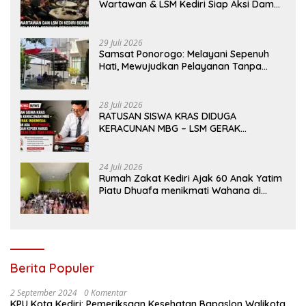
Wartawan & LSM Kediri Siap Aksi Damai:
Kami Bukan “Londo Ireng”, Kami Pilar
Demokrasi
29 Juli 2026
Samsat Ponorogo: Melayani Sepenuh
Hati, Mewujudkan Pelayanan Tanpa
Sekat Di tengah dinamika Kota Reog
28 Juli 2026
RATUSAN SISWA KRAS DIDUGA
KERACUNAN MBG – LSM GERAK
INDONESIA: JANGAN ADA TUTUP MULUT,
DINAS dan KEPSEK HARUS TEGAS TOLAK
YANG TIDAK LAYAK
24 Juli 2026
Rumah Zakat Kediri Ajak 60 Anak Yatim
Piatu Dhuafa menikmati Wahana di
Gumul Paradise Island
Berita Populer
2 September 2024
0 Komentar
KPU Kota Kediri: Pemeriksaan Kesehatan Bapaslon Walikota