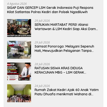
4 Agustus 2026
SIGAP DAN GERCEP! LSM Gerak Indonesia Puji Respons
Kilat Satlantas Polres Kediri dan Polsek Ngadiluwih
29 Juli 2026
SERUKAN MARTABAT PERS! Aliansi
Wartawan & LSM Kediri Siap Aksi Damai:
Kami Bukan “Londo Ireng”, Kami Pilar
Demokrasi
29 Juli 2026
Samsat Ponorogo: Melayani Sepenuh
Hati, Mewujudkan Pelayanan Tanpa
Sekat Di tengah dinamika Kota Reog
28 Juli 2026
RATUSAN SISWA KRAS DIDUGA
KERACUNAN MBG – LSM GERAK
INDONESIA: JANGAN ADA TUTUP MULUT,
DINAS dan KEPSEK HARUS TEGAS TOLAK
YANG TIDAK LAYAK
24 Juli 2026
Rumah Zakat Kediri Ajak 60 Anak Yatim
Piatu Dhuafa menikmati Wahana di
Gumul Paradise Island