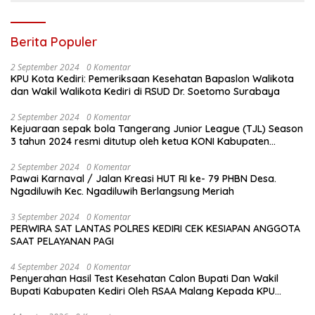
Berita Populer
2 September 2024
0 Komentar
KPU Kota Kediri: Pemeriksaan Kesehatan Bapaslon Walikota
dan Wakil Walikota Kediri di RSUD Dr. Soetomo Surabaya
2 September 2024
0 Komentar
Kejuaraan sepak bola Tangerang Junior League (TJL) Season
3 tahun 2024 resmi ditutup oleh ketua KONI Kabupaten
Tangerang , pada Minggu ( 01/9/2024 )
2 September 2024
0 Komentar
Pawai Karnaval / Jalan Kreasi HUT RI ke- 79 PHBN Desa.
Ngadiluwih Kec. Ngadiluwih Berlangsung Meriah
3 September 2024
0 Komentar
PERWIRA SAT LANTAS POLRES KEDIRI CEK KESIAPAN ANGGOTA
SAAT PELAYANAN PAGI
4 September 2024
0 Komentar
Penyerahan Hasil Test Kesehatan Calon Bupati Dan Wakil
Bupati Kabupaten Kediri Oleh RSAA Malang Kepada KPU
Kabupaten Kediri