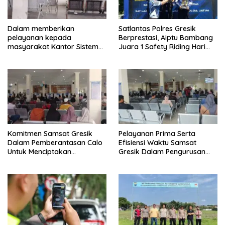
Dalam memberikan
Satlantas Polres Gresik
pelayanan kepada
Berprestasi, Aiptu Bambang
masyarakat Kantor Sistem
Juara 1 Safety Riding Hari
Administrasi Manunggal Satu
Bhayangkara ke-80
Atap (Samsat)
Komitmen Samsat Gresik
Pelayanan Prima Serta
Dalam Pemberantasan Calo
Efisiensi Waktu Samsat
Untuk Menciptakan
Gresik Dalam Pengurusan
Pelayanan Transparan Dan
Surat Kendaraan Bermotor
Akuntabel