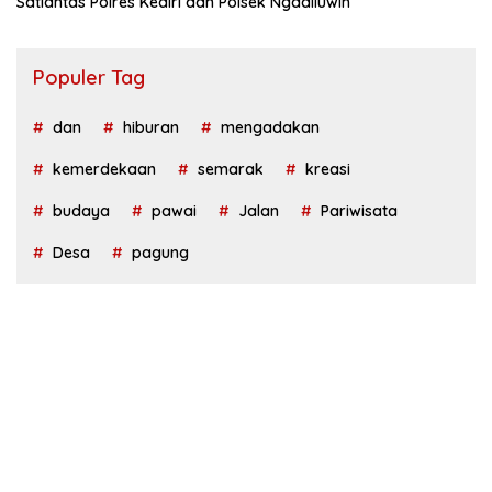
Satlantas Polres Kediri dan Polsek Ngadiluwih
Populer Tag
dan
hiburan
mengadakan
kemerdekaan
semarak
kreasi
budaya
pawai
Jalan
Pariwisata
Desa
pagung