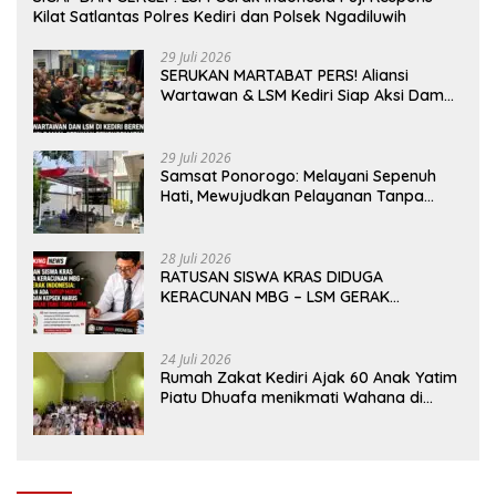
Kilat Satlantas Polres Kediri dan Polsek Ngadiluwih
29 Juli 2026
SERUKAN MARTABAT PERS! Aliansi
Wartawan & LSM Kediri Siap Aksi Damai:
Kami Bukan “Londo Ireng”, Kami Pilar
Demokrasi
29 Juli 2026
Samsat Ponorogo: Melayani Sepenuh
Hati, Mewujudkan Pelayanan Tanpa
Sekat Di tengah dinamika Kota Reog
28 Juli 2026
RATUSAN SISWA KRAS DIDUGA
KERACUNAN MBG – LSM GERAK
INDONESIA: JANGAN ADA TUTUP MULUT,
DINAS dan KEPSEK HARUS TEGAS TOLAK
YANG TIDAK LAYAK
24 Juli 2026
Rumah Zakat Kediri Ajak 60 Anak Yatim
Piatu Dhuafa menikmati Wahana di
Gumul Paradise Island