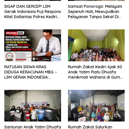
Samsat Ponorogo: Melayani
SIGAP DAN GERCEP! LSM
Sepenuh Hati, Mewujudkan
Gerak Indonesia Puji Respons
Pelayanan Tanpa Sekat Di
Kilat Satlantas Polres Kediri
tengah dinamika Kota Reog
dan Polsek Ngadiluwih
RATUSAN SISWA KRAS
Rumah Zakat Kediri Ajak 60
DIDUGA KERACUNAN MBG –
Anak Yatim Piatu Dhuafa
LSM GERAK INDONESIA:
menikmati Wahana di Gumul
JANGAN ADA TUTUP MULUT,
Paradise Island
DINAS dan KEPSEK HARUS
TEGAS TOLAK YANG TIDAK
LAYAK
Santunan Anak Yatim Dhuafa
Rumah Zakat Salurkan