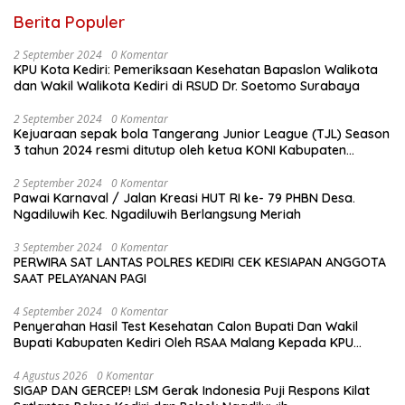
Berita Populer
2 September 2024
0 Komentar
KPU Kota Kediri: Pemeriksaan Kesehatan Bapaslon Walikota
dan Wakil Walikota Kediri di RSUD Dr. Soetomo Surabaya
2 September 2024
0 Komentar
Kejuaraan sepak bola Tangerang Junior League (TJL) Season
3 tahun 2024 resmi ditutup oleh ketua KONI Kabupaten
Tangerang , pada Minggu ( 01/9/2024 )
2 September 2024
0 Komentar
Pawai Karnaval / Jalan Kreasi HUT RI ke- 79 PHBN Desa.
Ngadiluwih Kec. Ngadiluwih Berlangsung Meriah
3 September 2024
0 Komentar
PERWIRA SAT LANTAS POLRES KEDIRI CEK KESIAPAN ANGGOTA
SAAT PELAYANAN PAGI
4 September 2024
0 Komentar
Penyerahan Hasil Test Kesehatan Calon Bupati Dan Wakil
Bupati Kabupaten Kediri Oleh RSAA Malang Kepada KPU
Kabupaten Kediri
4 Agustus 2026
0 Komentar
SIGAP DAN GERCEP! LSM Gerak Indonesia Puji Respons Kilat