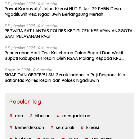
2 September 2024
0 Komentar
Pawai Karnaval / Jalan Kreasi HUT RI ke- 79 PHBN Desa.
Ngadiluwih Kec. Ngadiluwih Berlangsung Meriah
3 September 2024
0 Komentar
PERWIRA SAT LANTAS POLRES KEDIRI CEK KESIAPAN ANGGOTA
SAAT PELAYANAN PAGI
4 September 2024
0 Komentar
Penyerahan Hasil Test Kesehatan Calon Bupati Dan Wakil
Bupati Kabupaten Kediri Oleh RSAA Malang Kepada KPU
Kabupaten Kediri
4 Agustus 2026
0 Komentar
SIGAP DAN GERCEP! LSM Gerak Indonesia Puji Respons Kilat
Satlantas Polres Kediri dan Polsek Ngadiluwih
Populer Tag
dan
hiburan
mengadakan
kemerdekaan
semarak
kreasi