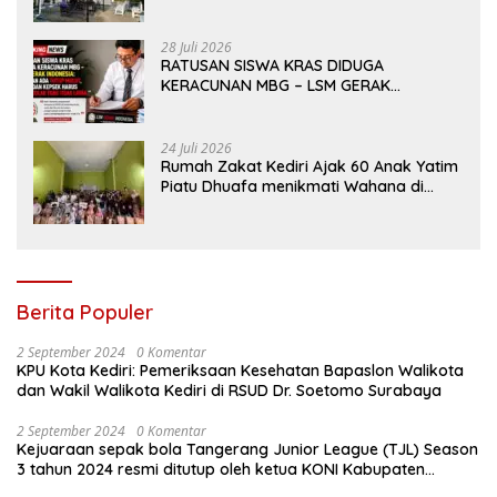
Sekat Di tengah dinamika Kota Reog
28 Juli 2026
RATUSAN SISWA KRAS DIDUGA
KERACUNAN MBG – LSM GERAK
INDONESIA: JANGAN ADA TUTUP MULUT,
DINAS dan KEPSEK HARUS TEGAS TOLAK
YANG TIDAK LAYAK
24 Juli 2026
Rumah Zakat Kediri Ajak 60 Anak Yatim
Piatu Dhuafa menikmati Wahana di
Gumul Paradise Island
Berita Populer
2 September 2024
0 Komentar
KPU Kota Kediri: Pemeriksaan Kesehatan Bapaslon Walikota
dan Wakil Walikota Kediri di RSUD Dr. Soetomo Surabaya
2 September 2024
0 Komentar
Kejuaraan sepak bola Tangerang Junior League (TJL) Season
3 tahun 2024 resmi ditutup oleh ketua KONI Kabupaten
Tangerang , pada Minggu ( 01/9/2024 )