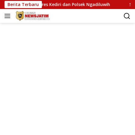
Langsung
as Polres Kediri dan Polsek Ngadiluwih
Berita Terbaru
SERUKAN MARTABA
ke
konten