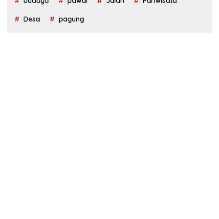
budaya
pawai
Jalan
Pariwisata
Desa
pagung