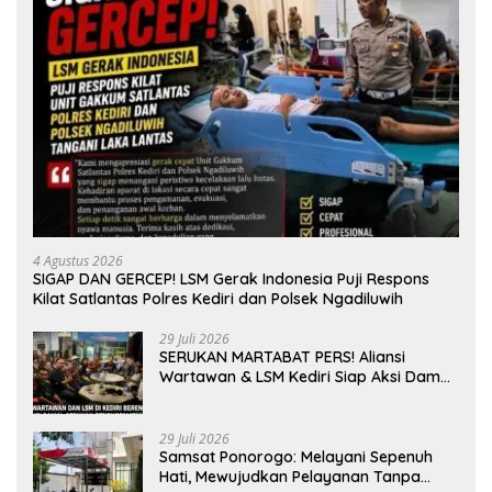
4 Agustus 2026
SIGAP DAN GERCEP! LSM Gerak Indonesia Puji Respons
Kilat Satlantas Polres Kediri dan Polsek Ngadiluwih
29 Juli 2026
SERUKAN MARTABAT PERS! Aliansi
Wartawan & LSM Kediri Siap Aksi Damai:
Kami Bukan “Londo Ireng”, Kami Pilar
Demokrasi
29 Juli 2026
Samsat Ponorogo: Melayani Sepenuh
Hati, Mewujudkan Pelayanan Tanpa