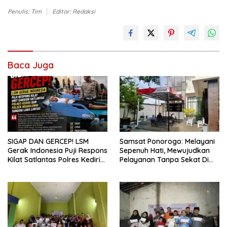
Penulis: Tim
Editor: Redaksi
Baca Juga
Samsat Ponorogo: Melayani
SIGAP DAN GERCEP! LSM
Sepenuh Hati, Mewujudkan
Gerak Indonesia Puji Respons
Pelayanan Tanpa Sekat Di
Kilat Satlantas Polres Kediri
tengah dinamika Kota Reog
dan Polsek Ngadiluwih