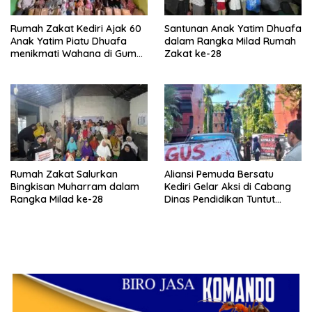
Rumah Zakat Kediri Ajak 60
Santunan Anak Yatim Dhuafa
Anak Yatim Piatu Dhuafa
dalam Rangka Milad Rumah
menikmati Wahana di Gumul
Zakat ke-28
Paradise Island
Rumah Zakat Salurkan
Aliansi Pemuda Bersatu
Bingkisan Muharram dalam
Kediri Gelar Aksi di Cabang
Rangka Milad ke-28
Dinas Pendidikan Tuntut
Tindakan Tegas terhadap
Oknum Guru dan Kepala
Sekolah Pelaku Pencabulan