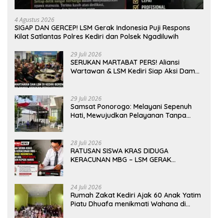
4 Agustus 2026
SIGAP DAN GERCEP! LSM Gerak Indonesia Puji Respons
Kilat Satlantas Polres Kediri dan Polsek Ngadiluwih
29 Juli 2026
SERUKAN MARTABAT PERS! Aliansi
Wartawan & LSM Kediri Siap Aksi Damai:
Kami Bukan “Londo Ireng”, Kami Pilar
Demokrasi
29 Juli 2026
Samsat Ponorogo: Melayani Sepenuh
Hati, Mewujudkan Pelayanan Tanpa
Sekat Di tengah dinamika Kota Reog
28 Juli 2026
RATUSAN SISWA KRAS DIDUGA
KERACUNAN MBG – LSM GERAK
INDONESIA: JANGAN ADA TUTUP MULUT,
DINAS dan KEPSEK HARUS TEGAS TOLAK
YANG TIDAK LAYAK
24 Juli 2026
Rumah Zakat Kediri Ajak 60 Anak Yatim
Piatu Dhuafa menikmati Wahana di
Gumul Paradise Island