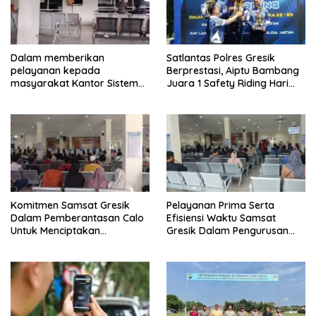
Dalam memberikan
Satlantas Polres Gresik
pelayanan kepada
Berprestasi, Aiptu Bambang
masyarakat Kantor Sistem
Juara 1 Safety Riding Hari
Administrasi Manunggal Satu
Bhayangkara ke-80
Atap (Samsat)
Komitmen Samsat Gresik
Pelayanan Prima Serta
Dalam Pemberantasan Calo
Efisiensi Waktu Samsat
Untuk Menciptakan
Gresik Dalam Pengurusan
Pelayanan Transparan Dan
Surat Kendaraan Bermotor
Akuntabel