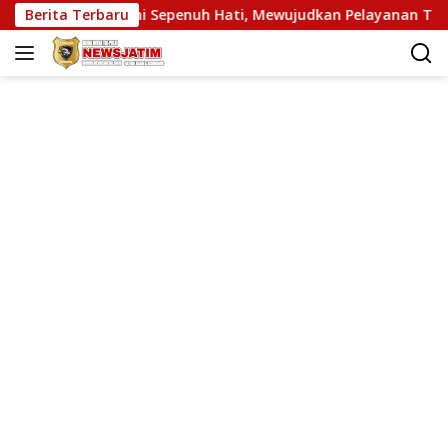
Langsung
layani Sepenuh Hati, Mewujudkan Pelayanan Tanpa Sekat Di t
Berita Terbaru
ke
konten