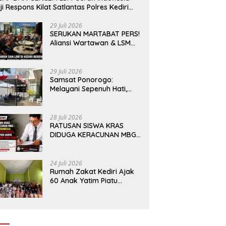
ji Respons Kilat Satlantas Polres Kediri
n Polsek Ngadiluwih
29 Juli 2026
SERUKAN MARTABAT PERS!
Aliansi Wartawan & LSM
Kediri Siap Aksi Damai:
Kami Bukan “Londo Ireng”,
Kami Pilar Demokrasi
29 Juli 2026
Samsat Ponorogo:
Melayani Sepenuh Hati,
Mewujudkan Pelayanan
Tanpa Sekat Di tengah
dinamika Kota Reog
28 Juli 2026
RATUSAN SISWA KRAS
DIDUGA KERACUNAN MBG
– LSM GERAK INDONESIA:
JANGAN ADA TUTUP
MULUT, DINAS dan KEPSEK
24 Juli 2026
HARUS TEGAS TOLAK YANG
Rumah Zakat Kediri Ajak
TIDAK LAYAK
60 Anak Yatim Piatu
Dhuafa menikmati
Wahana di Gumul Paradise
Island