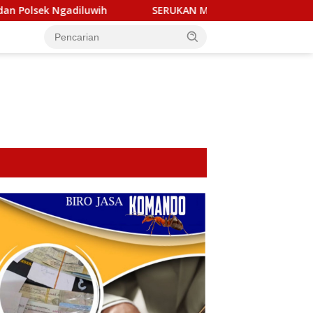
SERUKAN MARTABAT PERS! Aliansi Wartawan & LSM Kediri
tutup