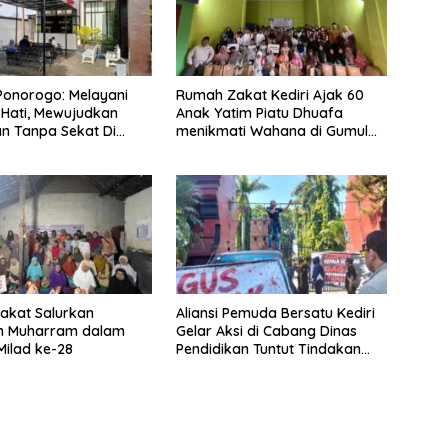
onorogo: Melayani
Rumah Zakat Kediri Ajak 60
Hati, Mewujudkan
Anak Yatim Piatu Dhuafa
n Tanpa Sekat Di
menikmati Wahana di Gumul
inamika Kota Reog
Paradise Island
akat Salurkan
Aliansi Pemuda Bersatu Kediri
an Muharram dalam
Gelar Aksi di Cabang Dinas
ilad ke-28
Pendidikan Tuntut Tindakan
Tegas terhadap Oknum Guru
dan Kepala Sekolah Pelaku
Pencabulan