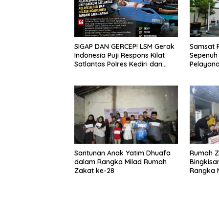
Samsat P
SIGAP DAN GERCEP! LSM Gerak
Sepenuh 
Indonesia Puji Respons Kilat
Pelayana
Satlantas Polres Kediri dan
tengah d
Polsek Ngadiluwih
Santunan Anak Yatim Dhuafa
Rumah Z
dalam Rangka Milad Rumah
Bingkis
Zakat ke-28
Rangka M