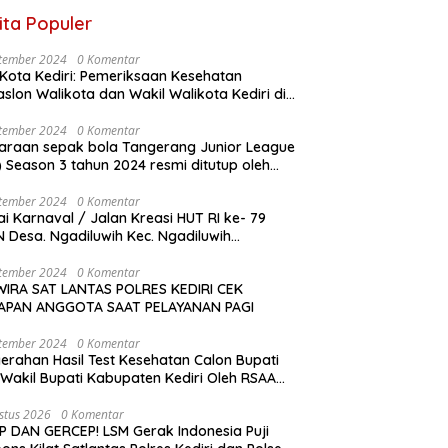
ita Populer
tember 2024
0 Komentar
Kota Kediri: Pemeriksaan Kesehatan
slon Walikota dan Wakil Walikota Kediri di
D Dr. Soetomo Surabaya
tember 2024
0 Komentar
araan sepak bola Tangerang Junior League
son 3 tahun 2024 resmi ditutup oleh
a KONI Kabupaten Tangerang , pada
gu ( 01/9/2024 )
tember 2024
0 Komentar
i Karnaval / Jalan Kreasi HUT RI ke- 79
 Desa. Ngadiluwih Kec. Ngadiluwih
angsung Meriah
tember 2024
0 Komentar
IRA SAT LANTAS POLRES KEDIRI CEK
IAPAN ANGGOTA SAAT PELAYANAN PAGI
tember 2024
0 Komentar
erahan Hasil Test Kesehatan Calon Bupati
Wakil Bupati Kabupaten Kediri Oleh RSAA
Malang Kepada KPU Kabupaten Kediri
stus 2026
0 Komentar
P DAN GERCEP! LSM Gerak Indonesia Puji