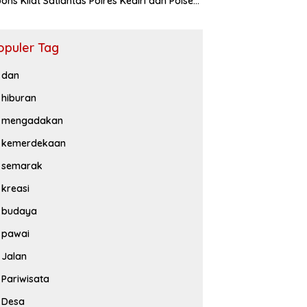
ons Kilat Satlantas Polres Kediri dan Polsek
iluwih
opuler Tag
dan
hiburan
mengadakan
kemerdekaan
semarak
kreasi
budaya
pawai
Jalan
Pariwisata
Desa