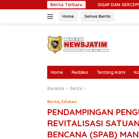
Langsung
SIGAP DAN GERCEP! LSM Gerak Indonesia Pu
Berita Terbaru
ke
konten
Home
Semua Berita
tutup
Home
Redaksi
Tentang Kami
Ko
Beranda
Berita
Berita
,
Edukasi
PENDAMPINGAN PENG
REVITALISASI SATUA
BENCANA (SPAB) MAN