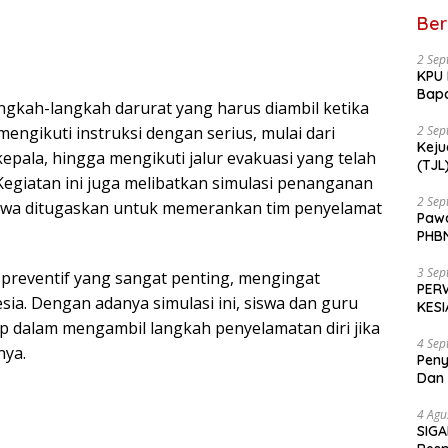
Ber
2 Sep
KPU 
Bapa
ngkah-langkah darurat yang harus diambil ketika
RSU
2 Sep
mengikuti instruksi dengan serius, mulai dari
Keju
epala, hingga mengikuti jalur evakuasi yang telah
(TJL) Sea
Kegiatan ini juga melibatkan simulasi penanganan
ketu
Ming
2 Sep
iswa ditugaskan untuk memerankan tim penyelamat
Pawa
PHBN
Berl
3 Sep
preventif yang sangat penting, mengingat
PERW
esia. Dengan adanya simulasi ini, siswa dan guru
KES
ap dalam mengambil langkah penyelamatan diri jika
4 Sep
nya.
Peny
Dan 
4 Agu
SIGA