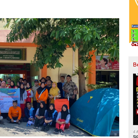
B
4 
SI