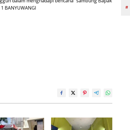
tangguh dalam menghadapi bencana” sambung Bapak
AN 1 BANYUWANGI