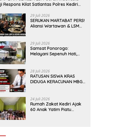
ji Respons Kilat Satlantas Polres Kediri
n Polsek Ngadiluwih
29 Juli 2026
SERUKAN MARTABAT PERS!
Aliansi Wartawan & LSM
Kediri Siap Aksi Damai:
Kami Bukan “Londo Ireng”,
Kami Pilar Demokrasi
29 Juli 2026
Samsat Ponorogo:
Melayani Sepenuh Hati,
Mewujudkan Pelayanan
Tanpa Sekat Di tengah
dinamika Kota Reog
28 Juli 2026
RATUSAN SISWA KRAS
DIDUGA KERACUNAN MBG
– LSM GERAK INDONESIA:
JANGAN ADA TUTUP
MULUT, DINAS dan KEPSEK
24 Juli 2026
HARUS TEGAS TOLAK YANG
Rumah Zakat Kediri Ajak
TIDAK LAYAK
60 Anak Yatim Piatu
Dhuafa menikmati
Wahana di Gumul Paradise
Island