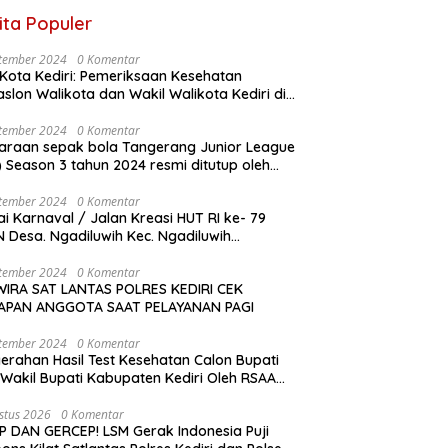
ita Populer
tember 2024
0 Komentar
Kota Kediri: Pemeriksaan Kesehatan
slon Walikota dan Wakil Walikota Kediri di
D Dr. Soetomo Surabaya
tember 2024
0 Komentar
araan sepak bola Tangerang Junior League
son 3 tahun 2024 resmi ditutup oleh
a KONI Kabupaten Tangerang , pada
gu ( 01/9/2024 )
tember 2024
0 Komentar
i Karnaval / Jalan Kreasi HUT RI ke- 79
 Desa. Ngadiluwih Kec. Ngadiluwih
angsung Meriah
tember 2024
0 Komentar
IRA SAT LANTAS POLRES KEDIRI CEK
IAPAN ANGGOTA SAAT PELAYANAN PAGI
tember 2024
0 Komentar
erahan Hasil Test Kesehatan Calon Bupati
Wakil Bupati Kabupaten Kediri Oleh RSAA
Malang Kepada KPU Kabupaten Kediri
stus 2026
0 Komentar
P DAN GERCEP! LSM Gerak Indonesia Puji