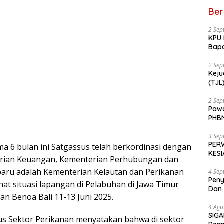
Ber
2 Sep
KPU 
Bapa
RSU
2 Sep
Keju
(TJL) Sea
ketu
Ming
2 Sep
Pawa
PHBN
Berl
3 Sep
PERW
ma 6 bulan ini Satgassus telah berkordinasi dengan
KES
erian Keuangan, Kementerian Perhubungan dan
aru adalah Kementerian Kelautan dan Perikanan
4 Sep
Peny
at situasi lapangan di Pelabuhan di Jawa Timur
Dan 
an Benoa Bali 11-13 Juni 2025.
4 Agu
SIGA
 Sektor Perikanan menyatakan bahwa di sektor