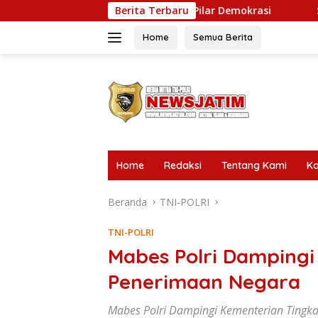
Langsung
reng”, Kami Pilar Demokrasi
Berita Terbaru
Samsat Ponorogo: Melayan
ke
konten
Home
Semua Berita
tutup
Home
Redaksi
Tentang Kami
Ko
Beranda
TNI-POLRI
TNI-POLRI
Mabes Polri Dampingi
Penerimaan Negara
Mabes Polri Dampingi Kementerian Tingk