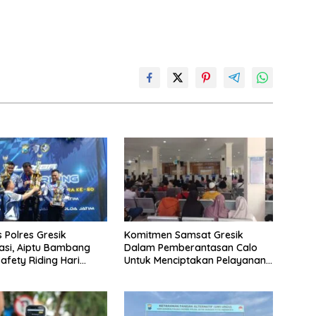
s Polres Gresik
Komitmen Samsat Gresik
asi, Aiptu Bambang
Dalam Pemberantasan Calo
afety Riding Hari
Untuk Menciptakan Pelayanan
kara ke-80
Transparan Dan Akuntabel