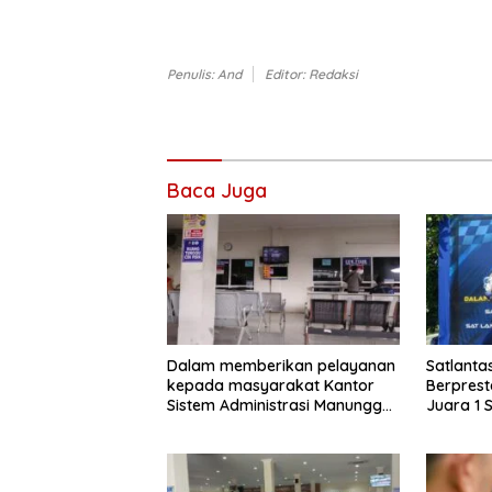
Penulis: And
Editor: Redaksi
Baca Juga
Dalam memberikan pelayanan
Satlanta
kepada masyarakat Kantor
Berprest
Sistem Administrasi Manunggal
Juara 1 S
Satu Atap (Samsat)
Bhayang