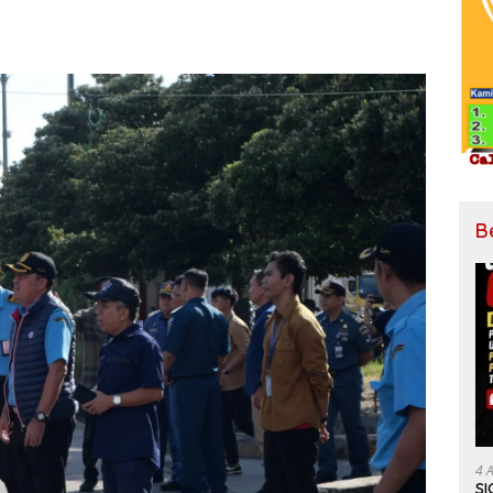
B
4 
SI