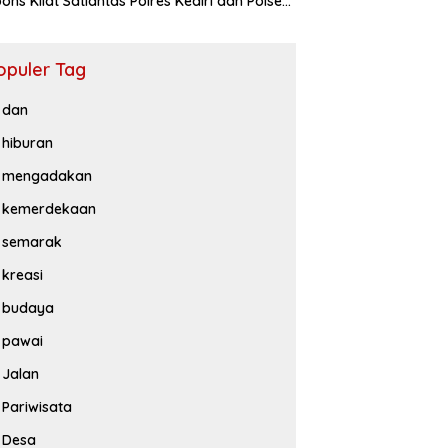
ons Kilat Satlantas Polres Kediri dan Polsek
iluwih
opuler Tag
dan
hiburan
mengadakan
kemerdekaan
semarak
kreasi
budaya
pawai
Jalan
Pariwisata
Desa