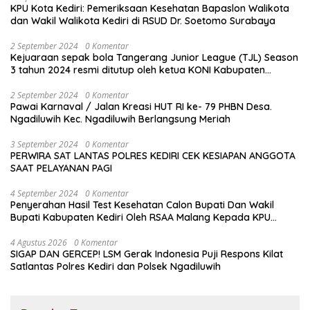
KPU Kota Kediri: Pemeriksaan Kesehatan Bapaslon Walikota
dan Wakil Walikota Kediri di RSUD Dr. Soetomo Surabaya
2 September 2024
0 Komentar
Kejuaraan sepak bola Tangerang Junior League (TJL) Season
3 tahun 2024 resmi ditutup oleh ketua KONI Kabupaten
Tangerang , pada Minggu ( 01/9/2024 )
2 September 2024
0 Komentar
Pawai Karnaval / Jalan Kreasi HUT RI ke- 79 PHBN Desa.
Ngadiluwih Kec. Ngadiluwih Berlangsung Meriah
3 September 2024
0 Komentar
PERWIRA SAT LANTAS POLRES KEDIRI CEK KESIAPAN ANGGOTA
SAAT PELAYANAN PAGI
4 September 2024
0 Komentar
Penyerahan Hasil Test Kesehatan Calon Bupati Dan Wakil
Bupati Kabupaten Kediri Oleh RSAA Malang Kepada KPU
Kabupaten Kediri
4 Agustus 2026
0 Komentar
SIGAP DAN GERCEP! LSM Gerak Indonesia Puji Respons Kilat
Satlantas Polres Kediri dan Polsek Ngadiluwih