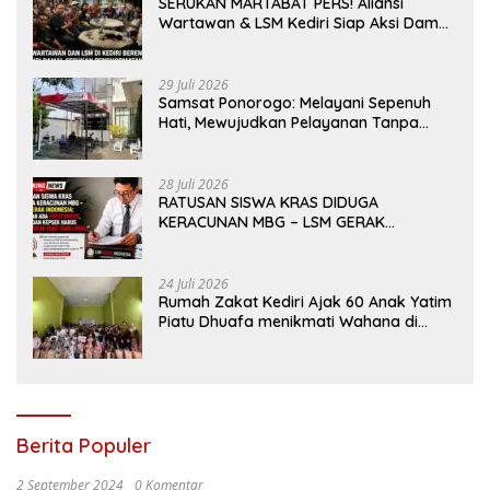
SERUKAN MARTABAT PERS! Aliansi
Wartawan & LSM Kediri Siap Aksi Damai:
Kami Bukan “Londo Ireng”, Kami Pilar
Demokrasi
29 Juli 2026
Samsat Ponorogo: Melayani Sepenuh
Hati, Mewujudkan Pelayanan Tanpa
Sekat Di tengah dinamika Kota Reog
28 Juli 2026
RATUSAN SISWA KRAS DIDUGA
KERACUNAN MBG – LSM GERAK
INDONESIA: JANGAN ADA TUTUP MULUT,
DINAS dan KEPSEK HARUS TEGAS TOLAK
YANG TIDAK LAYAK
24 Juli 2026
Rumah Zakat Kediri Ajak 60 Anak Yatim
Piatu Dhuafa menikmati Wahana di
Gumul Paradise Island
Berita Populer
2 September 2024
0 Komentar