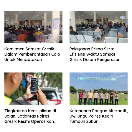
Administrasi Manunggal Satu
Bhayangkara ke-80
Atap (Samsat)
Komitmen Samsat Gresik
Pelayanan Prima Serta
Dalam Pemberantasan Calo
Efisiensi Waktu Samsat
Untuk Menciptakan
Gresik Dalam Pengurusan
Pelayanan Transparan Dan
Surat Kendaraan Bermotor
Akuntabel
Tingkatkan Kedisiplinan di
Ketahanan Pangan Alternatif,
Jalan, Satlantas Polres
Uwi Ungu Polres Kediri
Gresik Resmi Operasikan
Tumbuh Subur
ETLE Handheld