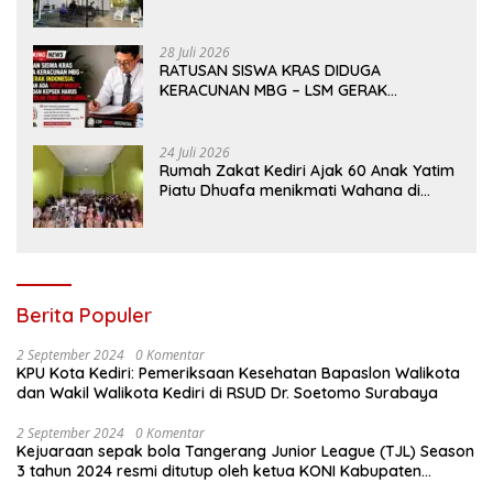
Sekat Di tengah dinamika Kota Reog
28 Juli 2026
RATUSAN SISWA KRAS DIDUGA
KERACUNAN MBG – LSM GERAK
INDONESIA: JANGAN ADA TUTUP MULUT,
DINAS dan KEPSEK HARUS TEGAS TOLAK
YANG TIDAK LAYAK
24 Juli 2026
Rumah Zakat Kediri Ajak 60 Anak Yatim
Piatu Dhuafa menikmati Wahana di
Gumul Paradise Island
Berita Populer
2 September 2024
0 Komentar
KPU Kota Kediri: Pemeriksaan Kesehatan Bapaslon Walikota
dan Wakil Walikota Kediri di RSUD Dr. Soetomo Surabaya
2 September 2024
0 Komentar
Kejuaraan sepak bola Tangerang Junior League (TJL) Season
3 tahun 2024 resmi ditutup oleh ketua KONI Kabupaten
Tangerang , pada Minggu ( 01/9/2024 )