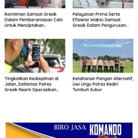
Komitmen Samsat Gresik
Pelayanan Prima Serta
Dalam Pemberantasan Calo
Efisiensi Waktu Samsat
Untuk Menciptakan
Gresik Dalam Pengurusan
Pelayanan Transparan Dan
Surat Kendaraan Bermotor
Akuntabel
Tingkatkan Kedisiplinan di
Ketahanan Pangan Alternatif,
Jalan, Satlantas Polres
Uwi Ungu Polres Kediri
Gresik Resmi Operasikan
Tumbuh Subur
ETLE Handheld