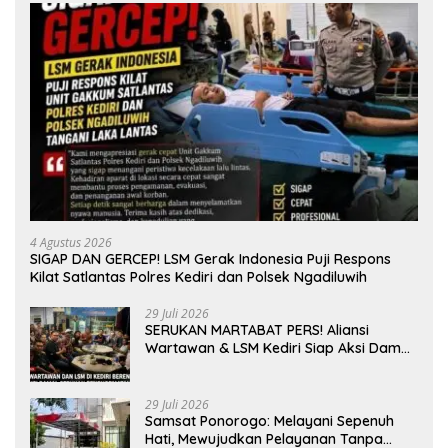
4 Agustus 2026
SIGAP DAN GERCEP! LSM Gerak Indonesia Puji Respons
Kilat Satlantas Polres Kediri dan Polsek Ngadiluwih
29 Juli 2026
SERUKAN MARTABAT PERS! Aliansi
Wartawan & LSM Kediri Siap Aksi Damai:
Kami Bukan “Londo Ireng”, Kami Pilar
Demokrasi
29 Juli 2026
Samsat Ponorogo: Melayani Sepenuh
Hati, Mewujudkan Pelayanan Tanpa