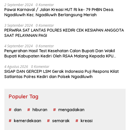
2 September 2024
0 Komentar
Pawai Karnaval / Jalan Kreasi HUT RI ke- 79 PHBN Desa.
Ngadiluwih Kec. Ngadiluwih Berlangsung Meriah
3 September 2024
0 Komentar
PERWIRA SAT LANTAS POLRES KEDIRI CEK KESIAPAN ANGGOTA
SAAT PELAYANAN PAGI
4 September 2024
0 Komentar
Penyerahan Hasil Test Kesehatan Calon Bupati Dan Wakil
Bupati Kabupaten Kediri Oleh RSAA Malang Kepada KPU
Kabupaten Kediri
4 Agustus 2026
0 Komentar
SIGAP DAN GERCEP! LSM Gerak Indonesia Puji Respons Kilat
Satlantas Polres Kediri dan Polsek Ngadiluwih
Populer Tag
dan
hiburan
mengadakan
kemerdekaan
semarak
kreasi