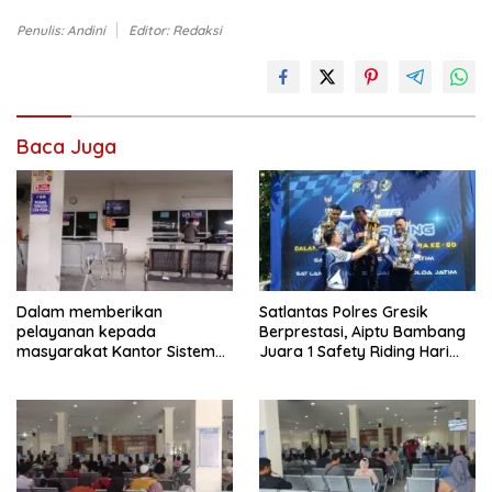
Penulis: Andini
Editor: Redaksi
Baca Juga
Dalam memberikan
Satlantas Polres Gresik
pelayanan kepada
Berprestasi, Aiptu Bambang
masyarakat Kantor Sistem
Juara 1 Safety Riding Hari
Administrasi Manunggal Satu
Bhayangkara ke-80
Atap (Samsat)